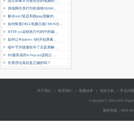
阻止病毒木马侵害您的电脑的…
局域网共享打印机报错0X000…
解决win7延迟和跳ping现象的…
如何恢复DELL电脑主板CMOS出…
HTTP.sys远程执行代码中的漏…
如何让Windows 8的开始屏幕…
端午节升级微软补丁后蓝屏解…
IIS服务器的w3wp.exe进程占…
长尾理论真的是正确的吗？
关于我们
|
联系我们
|
电脑业务
|
域名主机
|
常见问
Copyright © 2004-2026 Yang
服务热线：
0838-66